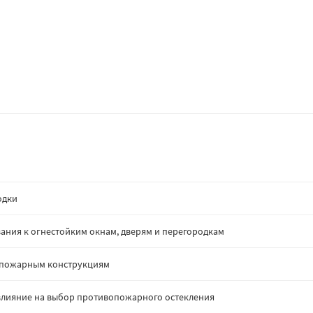
одки
ания к огнестойким окнам, дверям и перегородкам
опожарным конструкциям
: влияние на выбор противопожарного остекления