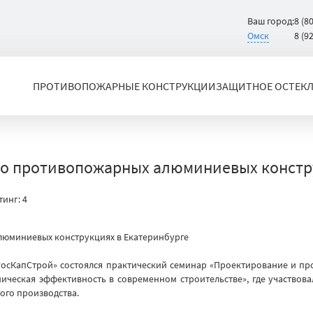
Ваш город:
8 (8
Омск
8 (9
ПРОТИВОПОЖАРНЫЕ КОНСТРУКЦИИ
ЗАЩИТНОЕ ОСТЕК
о противопожарных алюминиевых констру
тинг:
4
«РосКапСтрой» состоялся практический семинар «Проектирование и п
омическая эффективность в современном строительстве», где участво
ного производства.