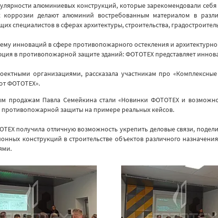
улярности алюминиевых конструкций, которые зарекомендовали себя 
 к коррозии делают алюминий востребованным материалом в разли
х специалистов в сферах архитектуры, строительства, градостроител
му инноваций в сфере противопожарного остекления и архитектурног
ция в противопожарной защите зданий: ФОТОТЕХ представляет иннова
проектными организациями, рассказала участникам про «Комплексн
от ФОТОТЕХ».
ым продажам Павла Семейкина стали «Новинки ФОТОТЕХ и возможнос
 противопожарной защиты на примере реальных кейсов.
ТЕХ получила отличную возможность укрепить деловые связи, подели
ионных конструкций в строительстве объектов различного назначения
ями.