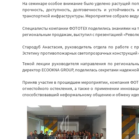
На семинаре особое внимание было уделено растущей поп
прочность, доступность, долговечность и устойчивость
транспортной инфраструктуры. Мероприятие собрало ведущи
Специалисты компании ФОТОТЕХ поделились знаниями на те
региональным продажам, выступил с презентацией «Револю
Стародуб Анастасия, руководитель отдела по работе с 
Эстетику противопожарных светопрозрачных конструкций 
Темой лекции руководителя направления по региональн
директор ECOOKNA GROUP, поделилась секретами надежной
Приняв участие в прошедшем мероприятии, компания ФОТО
огнестойкого остекления, а также о применении инновац
способствовавший неформальному общению и обмену иде